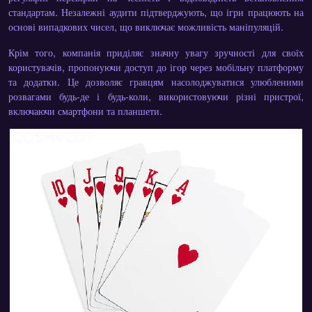
стандартам. Незалежні аудити підтверджують, що ігри працюють на
основі випадкових чисел, що виключає можливість маніпуляцій.
Крім того, компанія приділяє значну увагу зручності для своїх
користувачів, пропонуючи доступ до ігор через мобільну платформу
та додатки. Це дозволяє гравцям насолоджуватися улюбленими
розвагами будь-де і будь-коли, використовуючи різні пристрої,
включаючи смартфони та планшети.