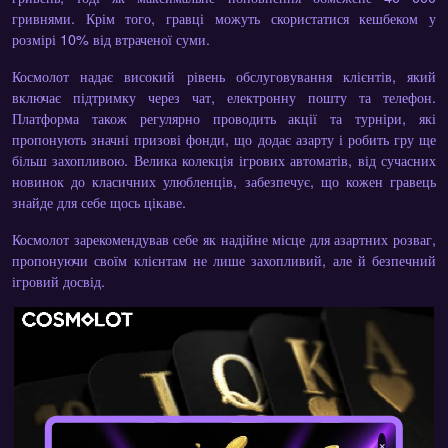
гривнями. Крім того, гравці можуть скористатися кешбеком у
розмірі 10% від втраченої суми.
Космолот надає високий рівень обслуговування клієнтів, який
включає підтримку через чат, електронну пошту та телефон.
Платформа також регулярно проводить акції та турніри, які
пропонують значні призові фонди, що додає азарту і робить гру ще
більш захопливою. Велика колекція ігрових автоматів, від сучасних
новинок до класичних улюбленців, забезпечує, що кожен гравець
знайде для себе щось цікаве.
Космолот зарекомендував себе як надійне місце для азартних розваг,
пропонуючи своїм клієнтам не лише захопливий, але й безпечний
ігровий досвід.
×