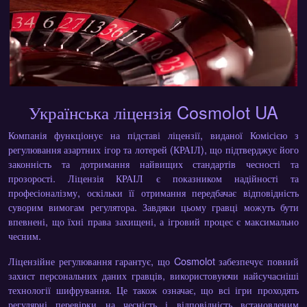
Українська ліцензія Cosmolot UA
Компанія функціонує на підставі ліцензії, виданої Комісією з
регулювання азартних ігор та лотерей (КРАІЛ), що підтверджує його
законність та дотримання найвищих стандартів чесності та
прозорості. Ліцензія КРАІЛ є показником надійності та
професіоналізму, оскільки її отримання передбачає відповідність
суворим вимогам регулятора. Завдяки цьому гравці можуть бути
впевнені, що їхні права захищені, а ігровий процес є максимально
чесним.
Ліцензійне регулювання гарантує, що Cosmolot забезпечує повний
захист персональних даних гравців, використовуючи найсучасніші
технології шифрування. Це також означає, що всі ігри проходять
регулярні перевірки на чесність і відповідність встановленим