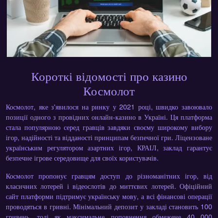
Короткі відомості про казино
Космолот
Космолот, яке з'явилося на ринку у 2021 році, швидко завоювало
позиції одного з провідних онлайн-казино в Україні. Ця платформа
стала популярною серед гравців завдяки своєму широкому вибору
ігор, надійності та відданості принципам безпечної гри. Ліцензоване
українським регулятором азартних ігор, КРАІЛ, заклад гарантує
безпечне ігрове середовище для своїх користувачів.
Космолот пропонує гравцям доступ до різноманітних ігор, від
класичних лотерей і відеослотів до миттєвих лотерей. Офіційний
сайт платформи підтримує українську мову, а всі фінансові операції
проводяться в гривні. Мінімальний депозит у закладі становить 100
гривень, тоді як максимальне поповнення обмежене 40 000