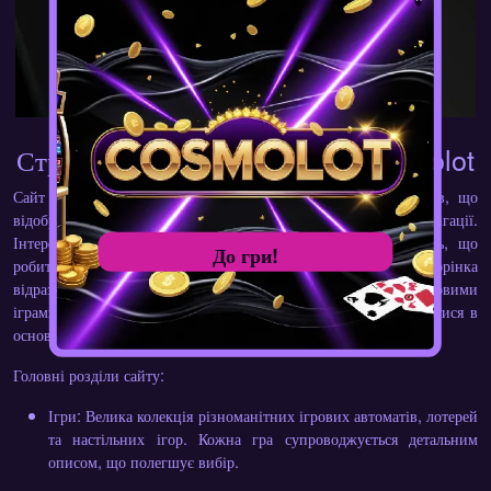
Структура офіційного сайту Cosmolot
Сайт компанії створений з урахуванням потреб користувачів, що
відображається в його зручному дизайні та легкій навігації.
Інтерфейс платформи поєднує естетику та функціональність, що
До гри!
робить процес користування приємним і простим. Головна сторінка
відразу ж знайомить гравців з останніми оновленнями, новими
іграми та поточними акціями, дозволяючи швидко орієнтуватися в
основних пропозиціях казино.
Головні розділи сайту:
Ігри
: Велика колекція різноманітних ігрових автоматів, лотерей
та настільних ігор. Кожна гра супроводжується детальним
описом, що полегшує вибір.