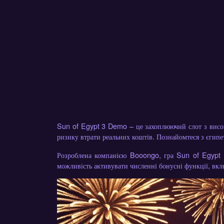
Sun of Egypt 3 Demo – це захоплюючий слот з
вис
ризику втрати реальних коштів. Познайомтеся з єгипе
Розроблена компанією Booongo, гра Sun of Egypt 3
можливість активувати численні бонусні функції, вк