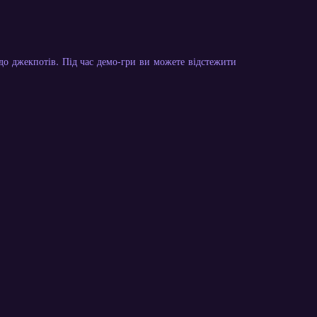
до джекпотів. Під час демо-гри ви можете відстежити