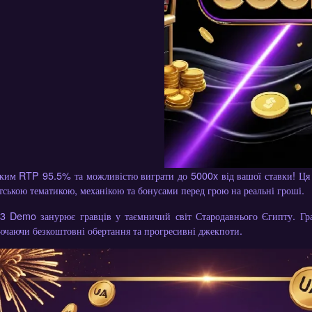
оким RTP 95.5%
та можливістю виграти до 5000x від вашої ставки! Ця 
тською тематикою, механікою та бонусами перед грою на реальні гроші.
 Demo занурює гравців у таємничий світ Стародавнього Єгипту. Гра
лючаючи безкоштовні обертання та прогресивні джекпоти.