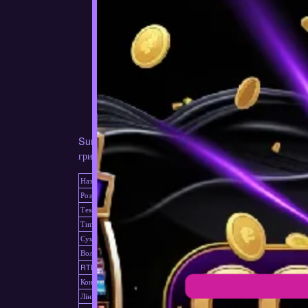
Основн
Sun of Egypt 3 Demo пропонує гравцям захоплюючи
гри перед тим, як робити ставки реальними грошима.
Назва гри
Sun of Egypt 3 Demo
Розробник
Booongo
Тематика
Стародавній Єгипет
Тип гри
Відеослот
Сумісність
iOS, Android, Windows
Волатильність
Середня-висока
RTP
95.5%
Конфігурація барабанів
5x3
Лінії виплат
25