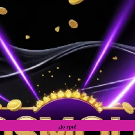
і характеристики Sun of Egypt
й досвід з
єгипетською тематикою
та вражаючою графікою. Ця версія сло
До гри!