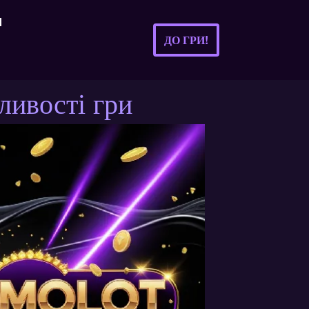
ДО ГРИ!
ливості гри