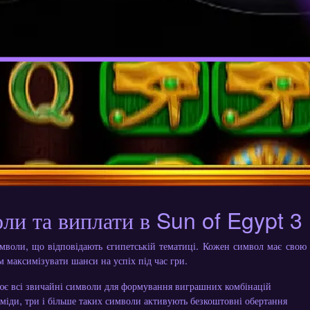
ли та виплати в Sun of Egypt 
воли, що відповідають єгипетській тематиці. Кожен символ має свою ц
ам
максимізувати шанси на успіх
під час гри.
ює всі звичайні символи для формування виграшних комбінацій
міди, три і більше таких символи активують безкоштовні обертання