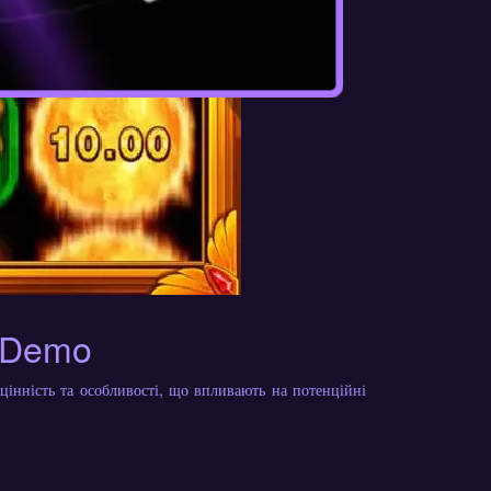
3 Demo
інність та особливості, що впливають на потенційні