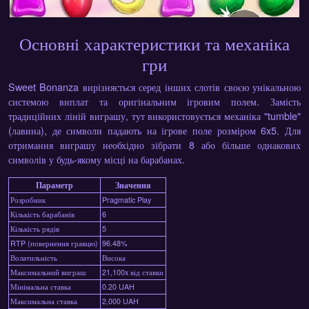
Основні характеристики та механіка
гри
Sweet Bonanza вирізняється серед інших слотів своєю унікальною
системою виплат та оригінальним ігровим полем. Замість
традиційних ліній виграшу, тут використовується механіка "tumble"
(лавина), де символи падають на ігрове поле розміром 6x5. Для
отримання виграшу необхідно зібрати 8 або більше однакових
символів у будь-якому місці на барабанах.
Параметр
Значення
Розробник
Pragmatic Play
Кількість барабанів
6
Кількість рядів
5
RTP (повернення гравцю)
96.48%
Волатильність
Висока
Максимальний виграш
21,100x
від ставки
Мінімальна ставка
0.20 UAH
Максимальна ставка
2,000 UAH