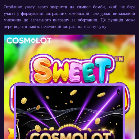
Особливу увагу варто звернути на символ бомби, який не бере
участі у формуванні виграшних комбінацій, але додає випадковий
множник до загального виграшу за обертання. Ця функція може
перетворити навіть невеликий виграш на значну суму.
×