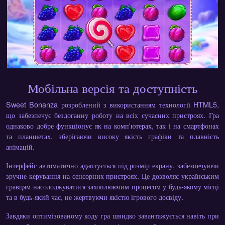
Мобільна версія та доступність
Sweet Bonanza
розроблений з використанням технології HTML5,
що забезпечує бездоганну роботу на всіх сучасних пристроях. Гра
однаково добре функціонує як на комп'ютерах, так і на смартфонах
та планшетах, зберігаючи високу якість графіки та плавність
анімацій.
Інтерфейс автоматично адаптується під розмір екрану, забезпечуючи
зручне керування на сенсорних пристроях. Це дозволяє українським
гравцям насолоджуватися захоплюючим процесом у будь-якому місці
та в будь-який час, не жертвуючи якістю ігрового досвіду.
Завдяки оптимізованому коду гра швидко завантажується навіть при